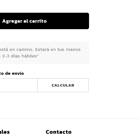
Agregar al carrito
está en camino. Estará en tus manos
 2-3 días hábiles"
to de envío
CALCULAR
ales
Contacto